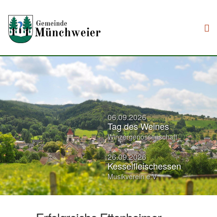
Direkt zum Inhalt
06.09.2026
Tag des Weines
Winzergenossenschaft
26.09.2026
Kesselfleischessen
Musikverein e.V.