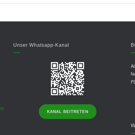
Unser Whatsapp-Kanal
B
Ab
Ne
P
tz
KANAL BEITRETEN
W