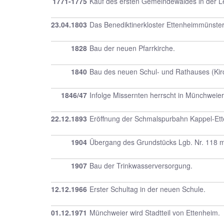
1771-1775
Kauf des ersten Gemeindewaldes in der 
23.04.1803
Das Benediktinerkloster Ettenheimmünster
1828
Bau der neuen Pfarrkirche.
1840
Bau des neuen Schul- und Rathauses (Kir
1846/47
Infolge Missernten herrscht in Münchweie
22.12.1893
Eröffnung der Schmalspurbahn Kappel-Et
1904
Übergang des Grundstücks Lgb. Nr. 118 mi
1907
Bau der Trinkwasserversorgung.
12.12.1966
Erster Schultag in der neuen Schule.
01.12.1971
Münchweier wird Stadtteil von Ettenheim.