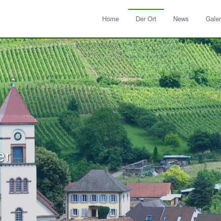
Home
Der Ort
News
Galer
er