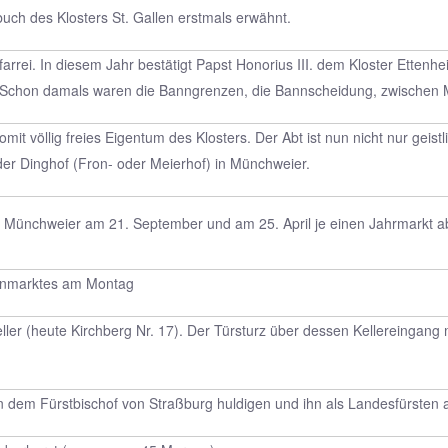
ch des Klosters St. Gallen erstmals erwähnt.
Pfarrei. In diesem Jahr bestätigt Papst Honorius III. dem Kloster Ette
 Schon damals waren die Banngrenzen, die Bannscheidung, zwischen 
mit völlig freies Eigentum des Klosters. Der Abt ist nun nicht nur geis
 der Dinghof (Fron- oder Meierhof) in Münchweier.
 in Münchweier am 21. September und am 25. April je einen Jahrmarkt a
enmarktes am Montag
eller (heute Kirchberg Nr. 17). Der Türsturz über dessen Kellereinga
n dem Fürstbischof von Straßburg huldigen und ihn als Landesfürsten a