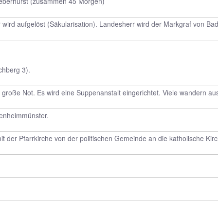
Leberhurst (zusammen 45 Morgen)
 wird aufgelöst (Säkularisation). Landesherr wird der Markgraf von B
chberg 3).
r große Not. Es wird eine Suppenanstalt eingerichtet. Viele wandern 
tenheimmünster.
t der Pfarrkirche von der politischen Gemeinde an die katholische Ki