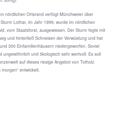
rt 50mg).
am nördlichen Ortsrand verfügt Münchweier über
 Sturm Lothar, im Jahr 1999, wurde im nördlichen
d, vom Staatsforst, ausgewiesen. Der Sturm fegte mit
eg und hinterließ Schneisen der Verwüstung und hat
rund 300 Einfamilienhäusern niedergeworfen. Soviel
st ungewöhnlich und ökologisch sehr wertvoll: Es soll
lanzenwelt auf dieses riesige Angebot von Totholz
n morgen“ entwickelt.