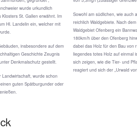
 Jahrhundert, gegründet ,
von 5,3mg/l (zulässiger Grenzwe
nchweier wurde urkundlich
Sowohl am südlichen, wie auch 
Klosters St. Gallen erwähnt. Im
reichlich Waldgebiete. Nach dem
um Hl. Landelin ein, welcher mit
Waldgebiet Ofenberg ein Bannwal
wurde.
180km/h über den Ofenberg hinw
n Gebäuden, insbesondere auf dem
dabei das Holz für den Bau von 
ichhaltigen Geschichte Zeugnis
liegendes totes Holz auf einmal i
unter Denkmalschutz gestellt.
sich zeigen, wie die Tier- und Pf
reagiert und sich der „Urwald vo
r Landwirtschaft, wurde schon
h einen guten Spätburgunder oder
genießen.
ick