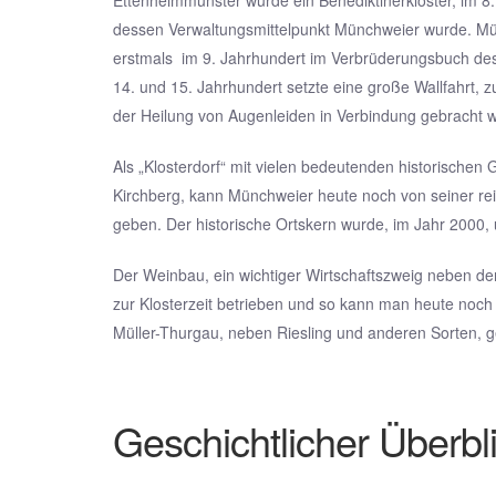
Ettenheimmünster wurde ein Benediktinerkloster, im 8.
dessen Verwaltungsmittelpunkt Münchweier wurde. Mü
erstmals im 9. Jahrhundert im Verbrüderungsbuch des 
14. und 15. Jahrhundert setzte eine große Wallfahrt, z
der Heilung von Augenleiden in Verbindung gebracht 
Als „Klosterdorf“ mit vielen bedeutenden historische
Kirchberg, kann Münchweier heute noch von seiner re
geben. Der historische Ortskern wurde, im Jahr 2000, 
Der Weinbau, ein wichtiger Wirtschaftszweig neben de
zur Klosterzeit betrieben und so kann man heute noc
Müller-Thurgau, neben Riesling und anderen Sorten, 
Geschichtlicher Überbl