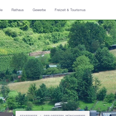
ie
Rathaus
Gewerbe
Freizeit & Tourismus
STARTSEITE
/
DER ORTSTEIL MÜNCHWEIER