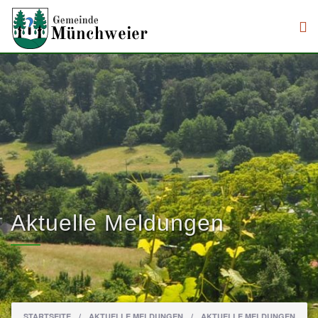
Direkt zum Inhalt
Aktuelle Meldungen
.
Sie sind hier
STARTSEITE
/
AKTUELLE MELDUNGEN
/
AKTUELLE MELDUNGEN